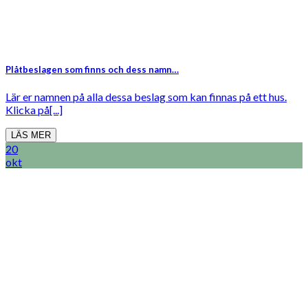
Plåtbeslagen som finns och dess namn…
Lär er namnen på alla dessa beslag som kan finnas på ett hus.
Klicka på[...]
LÄS MER
20
okt