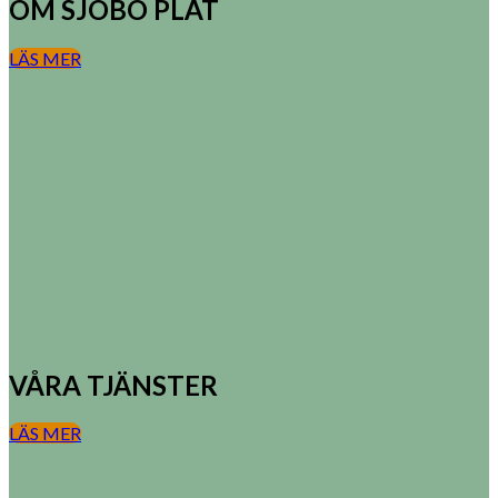
OM SJÖBO PLÅT
LÄS MER
VÅRA TJÄNSTER
LÄS MER