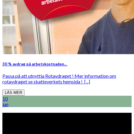
30 % avdrag på arbetskostnaden…
Passa på att utnyttja Rotavdraget ! Mer information om
rotavdraget se skatteverkets hemsida ! [...]
LÄS MER
10
jun
PLÅT & VENTFÖRETAGEN