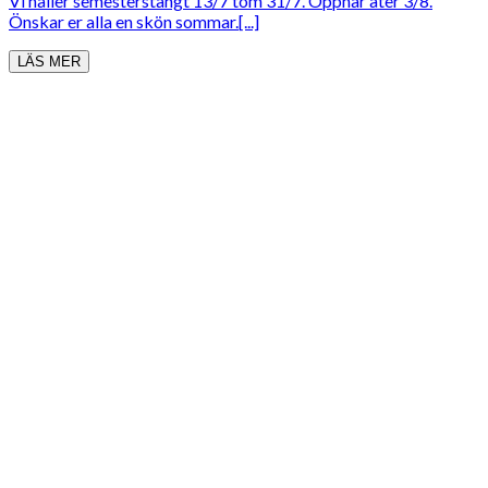
Vi håller semesterstängt 13/7 tom 31/7. Öppnar åter 3/8.
Önskar er alla en skön sommar.[...]
LÄS MER