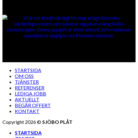
SOLIDITETSINFO
BLI PLÅTSLAGARE
STARTSIDA
OM OSS
TJÄNSTER
REFERENSER
LEDIGA JOBB
AKTUELLT
BEGÄR OFFERT
KONTAKT
Copyright 2026 ©
SJÖBO PLÅT
STARTSIDA