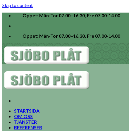
Skip to content
Öppet: Mån-Tor 07.00–16.30, Fre 07.00-14.00
Öppet: Mån-Tor 07.00–16.30, Fre 07.00-14.00
STARTSIDA
OM OSS
TJÄNSTER
REFERENSER