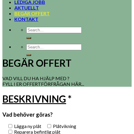
LEDIGA JOBB
AKTUELLT
BEGÄR OFFERT
KONTAKT
BEGÄR OFFERT
VAD VILL DU HA HJÄLP MED ?
FYLL I ER OFFERTFÖRFRÅGAN HÄR...
BESKRIVNING
*
Vad behöver göras?
Lägga ny plåt
Plåtvikning
Reparera befintlig plåt